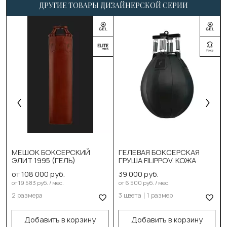
ДРУГИЕ ТОВАРЫ ДИЗАЙНЕРСКОЙ СЕРИИ
Выберите цвет:
Чёрный
Красный
МЕШОК БОКСЕРСКИЙ
ГЕЛЕВАЯ БОКСЕРСКАЯ
ЭЛИТ 1995 (ГЕЛЬ)
ГРУША FILIPPOV. КОЖА
Выберите размер:
Салатовый
от 108 000 руб.
39 000 руб.
130см/40см/100кг
Выберите размер:
от 19 583 руб. / мес.
от 6 500 руб. / мес.
2 размера
3 цвета
1 размер
150см/40см/115кг
65см/50см/75-80кг
В корзину
В корзину
Добавить в корзину
Добавить в корзину