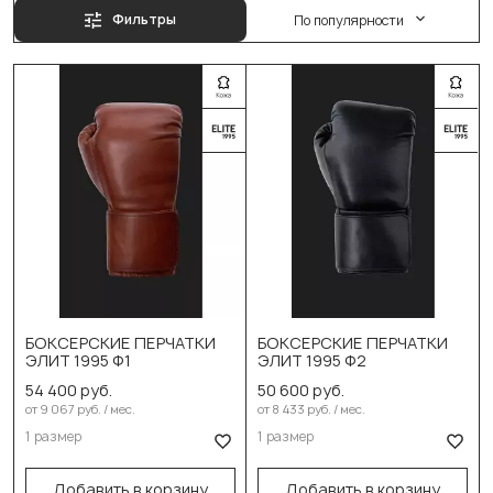
Фильтры
По популярности
БОКСЕРСКИЕ ПЕРЧАТКИ
БОКСЕРСКИЕ ПЕРЧАТКИ
Выберите размер:
Выберите размер:
ЭЛИТ 1995 Ф1
ЭЛИТ 1995 Ф2
54 400 руб.
50 600 руб.
14 oz
14 oz
от 9 067 руб. / мес.
от 8 433 руб. / мес.
1 размер
1 размер
В корзину
В корзину
Добавить в корзину
Добавить в корзину