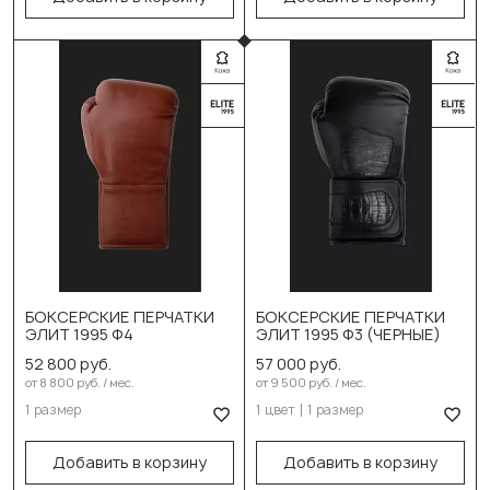
Выберите цвет:
БОКСЕРСКИЕ ПЕРЧАТКИ
БОКСЕРСКИЕ ПЕРЧАТКИ
Выберите размер:
Чёрный
ЭЛИТ 1995 Ф4
ЭЛИТ 1995 Ф3 (ЧЕРНЫЕ)
52 800 руб.
57 000 руб.
Выберите размер:
14 oz
от 8 800 руб. / мес.
от 9 500 руб. / мес.
14 oz
1 размер
1 цвет
1 размер
В корзину
В корзину
Добавить в корзину
Добавить в корзину