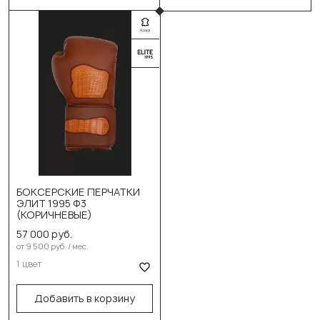
БОКСЕРСКИЕ ПЕРЧАТКИ
ЭЛИТ 1995 Ф3
Выберите цвет:
(КОРИЧНЕВЫЕ)
Коричневый
57 000 руб.
от 9 500 руб. / мес.
В корзину
1 цвет
Добавить в корзину