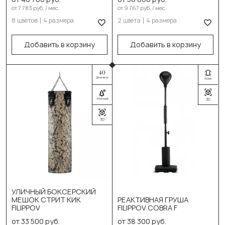
от 7 783 руб. / мес.
от 9 767 руб. / мес.
130см/40см/53-55кг
Бежевый
8 цветов
4 размера
2 цвета
4 размера
150см/40см/58-60кг
Выберите размер:
Добавить в корзину
Добавить в корзину
110см/40см/38-40кг
180см/40см/62-67кг
130см/40см/53-55кг
В корзину
Выберите цвет:
150см/40см/55-60кг
Чёрный
180см/40см/62-67кг
Синий
В корзину
Красный
Жёлтый
Зеленый
УЛИЧНЫЙ БОКСЕРСКИЙ
Выберите размер:
Серый
МЕШОК СТРИТ КИК
РЕАКТИВНАЯ ГРУША
FILIPPOV
FILIPPOV COBRA F
Стандарт версия
Белый
от 33 500 руб.
от 38 300 руб.