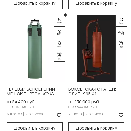
150см/40см/60-100кг
Добавить в корзину
Добавить в корзину
Выберите размер:
180см/40см/70-140кг
130см/55-60кг
В корзину
В корзину
Выберите цвет:
Чёрный
Выберите цвет:
Синий
Чёрный
Красный
Коричневый
ГЕЛЕВЫЙ БОКСЕРСКИЙ
БОКСЕРСКАЯ СТАНЦИЯ
Зеленый
МЕШОК FILIPPOV. КОЖА
ЭЛИТ 1995 Ф1
Выберите размер:
от 54 400 руб.
от 230 000 руб.
Белый
Комплект без
от 9 067 руб. / мес.
от 38 333 руб. / мес.
утяжелителей
6 цветов
2 размера
2 цвета
2 размера
Бежевый
Комплект с
Выберите размер:
Добавить в корзину
Добавить в корзину
утяжелителями