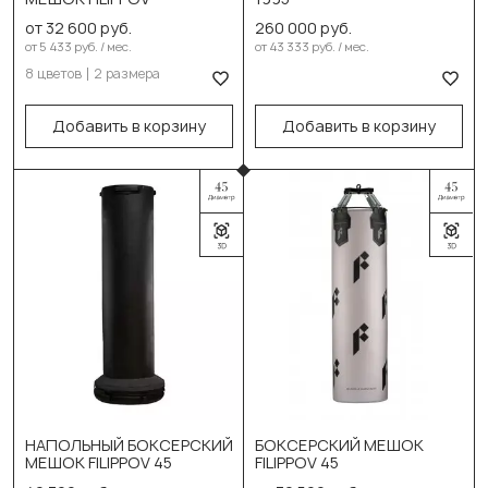
от 32 600 руб.
260 000 руб.
Серый
В корзину
от 5 433 руб. / мес.
от 43 333 руб. / мес.
8 цветов
2 размера
Белый
Пиксель
Добавить в корзину
Добавить в корзину
Выберите размер:
170см/35см/78кг
180см/35см/80кг
Выберите цвет:
В корзину
Чёрный
Красный
Жёлтый
Зеленый
Выберите цвет:
Серый
Светло серый
НАПОЛЬНЫЙ БОКСЕРСКИЙ
БОКСЕРСКИЙ МЕШОК
МЕШОК FILIPPOV 45
FILIPPOV 45
Карбон
Серый