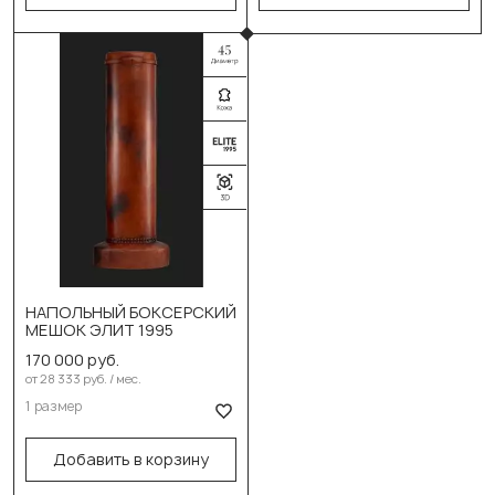
130см/40см/100кг
В корзину
150см/40см/115кг
В корзину
НАПОЛЬНЫЙ БОКСЕРСКИЙ
Выберите размер:
МЕШОК ЭЛИТ 1995
170 000 руб.
180см/45см/95кг
от 28 333 руб. / мес.
1 размер
В корзину
Добавить в корзину