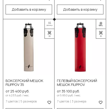
180см/90кг
150см/40см/55-60кг
Добавить в корзину
Добавить в корзину
В корзину
180см/40см/65-70кг
В корзину
Выберите цвет:
Чёрный
Выберите цвет:
Красный
Чёрный
Жёлтый
Красный
Зеленый
Жёлтый
Светло серый
Зеленый
БОКСЕРСКИЙ МЕШОК
ГЕЛЕВЫЙ БОКСЕРСКИЙ
Серый
Светло серый
FILIPPOV 35
МЕШОК FILIPPOV
от 25 400 руб.
от 35 100 руб.
Карбон
Серый
от 4 233 руб. / мес.
от 5 850 руб. / мес.
Выберите размер:
7 цветов
5 размеров
7 цветов
3 размера
Карбон
110см/35см/28-30кг