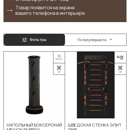
Товар появится на экране
вашего телефона в интерьере
Фильтры
По популярности
Выберите цвет:
Синий
Красный
Жёлтый
Зеленый
НАПОЛЬНЫЙ БОКСЕРСКИЙ
ШВЕДСКАЯ СТЕНКА ЭЛИТ
Графит
МЕШОК FILIPPOV
1995