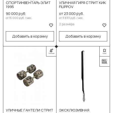
СПОРТИНВЕНТАРЬ ЭЛИТ
УЛИЧНАЯ ГИРЯ СТРИТ КИК
1995
FILIPPOV
8кг
90 000 руб.
от 23 000 руб.
В корзину
16кг
от 15 000 руб. / мес.
от 3 833 руб. / мес.
2 размера
В корзину
Добавить в корзину
Добавить в корзину
Выберите размер:
УЛИЧНЫЕ ГАНТЕЛИ СТРИТ
ЭКСКЛЮЗИВНАЯ