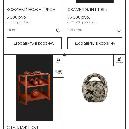
КОЖАНЫЙ НОЖ FILIPPOV
СКАМЬЯ ЭЛИТ 1995
Выберите цвет:
Выберите размер:
5 000 руб.
75 000 руб.
Чёрный
100см/40см/45см
от 833 руб. / мес.
от 12 500 руб. / мес.
1 цвет
1 размер
В корзину
В корзину
Добавить в корзину
Добавить в корзину
СТЕЛЛАЖ ПОД
Выберите размер: