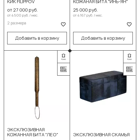
КИК FILIPPOV
КОЖАНАЯ БИТА "ИНЬ-ЯН"
10 кг (пара)
от 27 000 руб.
25 000 руб.
В корзину
от 4 500 руб. / мес.
от 4 167 руб. / мес.
15 кг (пара)
2 размера
В корзину
Добавить в корзину
Добавить в корзину
ЭКСКЛЮЗИВНАЯ
Выберите размер:
КОЖАННАЯ БИТА "ЛЕО"
ЭКСКЛЮЗИВНАЯ СКАМЬЯ