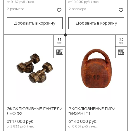
от 9 167 руб. / мес.
от 10 000 руб. / мес.
10 кг (пара)
10 кг (пара)
2 размера
2 размера
В корзину
В корзину
Добавить в корзину
Добавить в корзину
Выберите размер:
Выберите размер:
ЭКСКЛЮЗИВНЫЕ ГАНТЕЛИ
ЭКСКЛЮЗИВНЫЕ ГИРИ
8кг
ЛЕО Ф2
"ВИЗАНТ" 1
4 кг пара (Без
подставки)
от 17 000 руб.
от 40 000 руб.
12кг
от 2 833 руб. / мес.
от 6 667 руб. / мес.
4 кг пара (С подставкой)