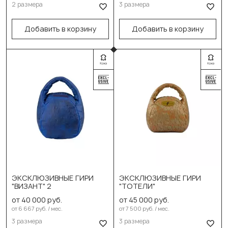
16кг
2 размера
3 размера
В корзину
В корзину
Добавить в корзину
Добавить в корзину
Выберите размер:
Выберите размер:
ЭКСКЛЮЗИВНЫЕ ГИРИ
ЭКСКЛЮЗИВНЫЕ ГИРИ
8кг
8кг
"ВИЗАНТ" 2
"ТОТЕЛИ"
от 40 000 руб.
от 45 000 руб.
12кг
12кг
от 6 667 руб. / мес.
от 7 500 руб. / мес.
16кг
16кг
3 размера
3 размера