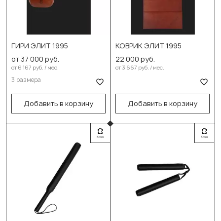
Выберите размер:
ГИРИ ЭЛИТ 1995
КОВРИК ЭЛИТ 1995
8кг
от 37 000 руб.
22 000 руб.
12кг
от 6 167 руб. / мес.
от 3 667 руб. / мес.
В корзину
3 размера
16кг
В корзину
Добавить в корзину
Добавить в корзину