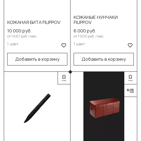
КОЖАНЫЕ НУНЧАКИ
Выберите цвет:
Выберите цвет:
КОЖАНАЯ БИТА FILIPPOV
FILIPPOV
10 000 руб.
6 000 руб.
Чёрный
Чёрный
от 1 667 руб. / мес.
от 1 000 руб. / мес.
1 цвет
1 цвет
В корзину
В корзину
Добавить в корзину
Добавить в корзину