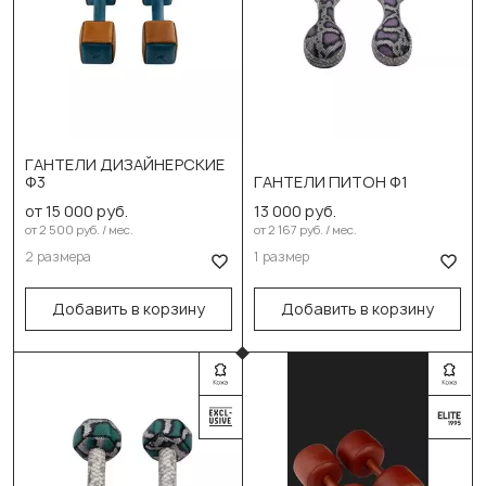
Выберите размер:
ГАНТЕЛИ ДИЗАЙНЕРСКИЕ
Выберите размер:
Ф3
ГАНТЕЛИ ПИТОН Ф1
3 кг (пара)
от 15 000 руб.
13 000 руб.
4 кг (пара)
от 2 500 руб. / мес.
от 2 167 руб. / мес.
4 кг (пара)
2 размера
1 размер
В корзину
В корзину
Добавить в корзину
Добавить в корзину