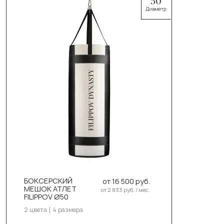
Выберите цвет:
Чёрный
Белый
Выберите размер:
110см/50см/50кг
БОКСЕРСКИЙ
от 16 500 руб.
130см/50см/55-58кг
МЕШОК АТЛЕТ
от 2 833 руб. / мес.
FILIPPOV Ø50
150см/50см/60-63кг
2 цвета
4 размера
180см/50см/70-73кг