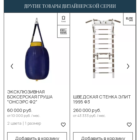
ДРУГИЕ ТОВАРЫ ДИЗАЙНЕРСКОЙ СЕРИИ
Выберите цвет:
ЭКСКЛЮЗИВНАЯ
Синий
БОКСЕРСКАЯ ГРУША
ШВЕДСКАЯ СТЕНКА ЭЛИТ
"ОНСЭРС Ф2"
1995 Ф3
Жёлтый
60 000 руб.
260 000 руб.
Выберите размер:
от 10 000 руб. / мес.
от 43 333 руб. / мес.
2 цвета
1 размер
60см/30см/20кг
В корзину
В корзину
Добавить в корзину
Добавить в корзину