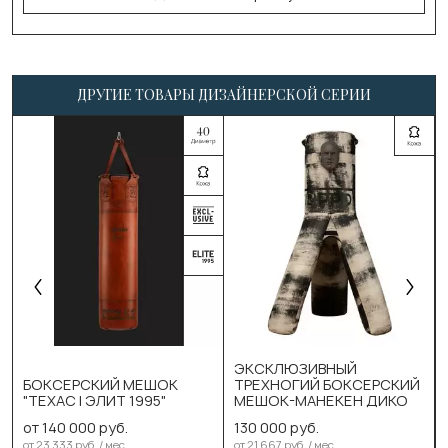
ДРУГИЕ ТОВАРЫ ДИЗАЙНЕРСКОЙ СЕРИИ
Выберите цвет:
ЭКСКЛЮЗИВНЫЙ
DIKO черн. оранж
БОКСЕРСКИЙ МЕШОК
ТРЕХНОГИЙ БОКСЕРСКИЙ
"ТЕХАС | ЭЛИТ 1995"
МЕШОК-МАНЕКЕН ДИКО
Выберите размер:
DIKO черн. серый
от 140 000 руб.
130 000 руб.
150см/40см/65-70кг
Выберите размер:
от 23 333 руб. / мес.
от 21 667 руб. / мес.