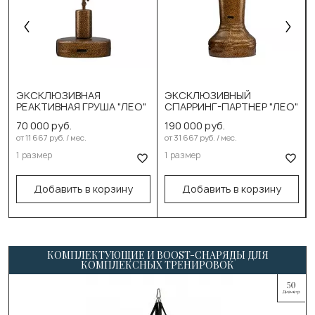
ЭКСКЛЮЗИВНАЯ
ЭКСКЛЮЗИВНЫЙ
РЕАКТИВНАЯ ГРУША "ЛЕО"
СПАРРИНГ-ПАРТНЕР "ЛЕО"
70 000 руб.
190 000 руб.
Выберите размер:
Выберите размер:
от 11 667 руб. / мес.
от 31 667 руб. / мес.
1 размер
1 размер
Полный комплект
180см/90кг
В корзину
В корзину
Добавить в корзину
Добавить в корзину
КОМПЛЕКТУЮЩИЕ И BOOST-СНАРЯДЫ ДЛЯ
КОМПЛЕКСНЫХ ТРЕНИРОВОК