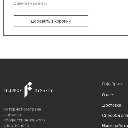
2 цвета
4 размера
180см/50см/70-73кг
Добавить в корзину
В корзину
О фабрике
О нас
Доставка
Интернет-магазин
фабрики
Способы опл
профессионального
спортивного
Наши работы