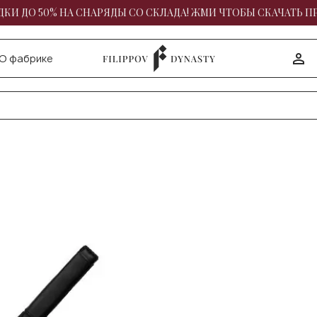
КИ ДО 50% НА СНАРЯДЫ СО СКЛАДА! ЖМИ ЧТОБЫ СКАЧАТЬ П
О фабрике