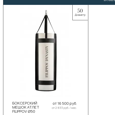
Выберите цвет:
Чёрный
Белый
Выберите размер:
110см/50см/50кг
БОКСЕРСКИЙ
от 16 500 руб.
130см/50см/55-58кг
МЕШОК АТЛЕТ
от 2 833 руб. / мес.
FILIPPOV Ø50
150см/50см/60-63кг