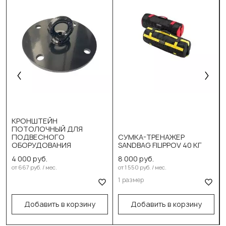
КРОНШТЕЙН
ПОТОЛОЧНЫЙ ДЛЯ
ПОДВЕСНОГО
СУМКА-ТРЕНАЖЕР
ОБОРУДОВАНИЯ
SANDBAG FILIPPOV 40 КГ
4 000 руб.
8 000 руб.
Выберите размер:
от 667 руб. / мес.
от 1 550 руб. / мес.
1 размер
60см/22см/20кг
В корзину
В корзину
Добавить в корзину
Добавить в корзину