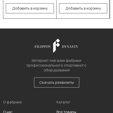
130см/40см/50-80кг
В корзину
Добавить в корзину
Добавить в корзину
150см/40см/60-100кг
180см/40см/70-140кг
В корзину
Интернет-магазин фабрики
профессионального спортивного
оборудования
Скачать реквизиты
О фабрике
Каталог
О нас
Все товары