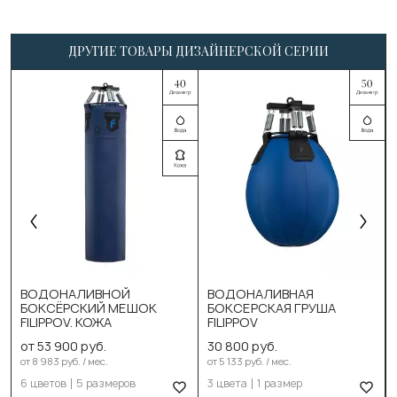
ДРУГИЕ ТОВАРЫ ДИЗАЙНЕРСКОЙ СЕРИИ
Выберите цвет:
Чёрный
Синий
Красный
Зеленый
Выберите цвет:
Белый
Чёрный
Бежевый
ВОДОНАЛИВНОЙ
ВОДОНАЛИВНАЯ
Синий
БОКСЁРСКИЙ МЕШОК
БОКСЕРСКАЯ ГРУША
Выберите размер:
FILIPPOV. КОЖА
FILIPPOV
Карбон
90см/40см/40-60кг
от 53 900 руб.
30 800 руб.
Выберите размер:
от 8 983 руб. / мес.
от 5 133 руб. / мес.
110см/40см/50-70кг
6 цветов
5 размеров
3 цвета
1 размер
65см/50см/75-80кг