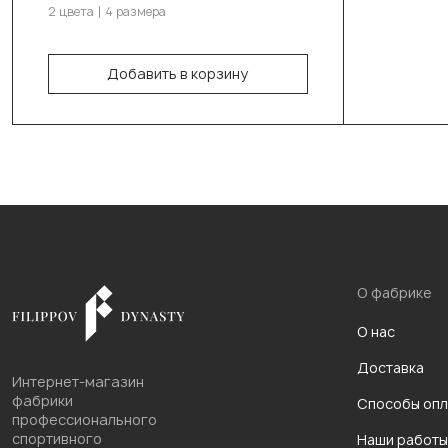
2 цвета
4 размера
180см/50см/70-73кг
Добавить в корзину
В корзину
О фабрике
О нас
Доставка
Интернет-магазин
фабрики
Способы опл
профессионального
спортивного
Наши работы