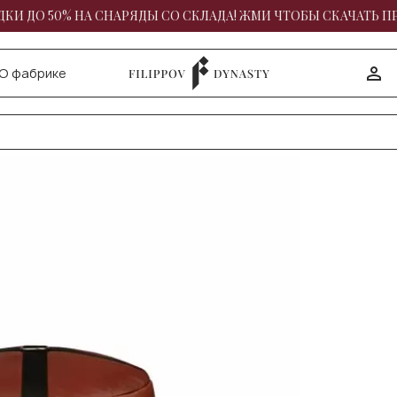
КИ ДО 50% НА СНАРЯДЫ СО СКЛАДА! ЖМИ ЧТОБЫ СКАЧАТЬ П
О фабрике