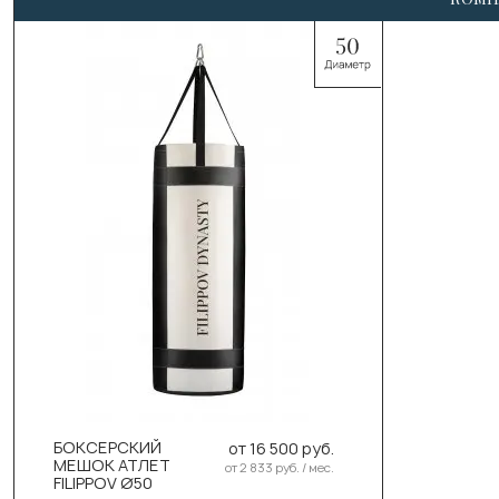
Выберите цвет:
Чёрный
Белый
Выберите размер:
110см/50см/50кг
БОКСЕРСКИЙ
от 16 500 руб.
130см/50см/55-58кг
МЕШОК АТЛЕТ
от 2 833 руб. / мес.
FILIPPOV Ø50
150см/50см/60-63кг