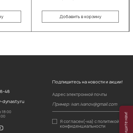
утяжелителем
ну
Добавить в корзину
В корзину
Подпишитесь на новости и акции!
88-48
Адрес электронной почты
v-dynasty.ru
о 18:00
6:00
Я согласен(-на)
с политикой
конфиденциальности