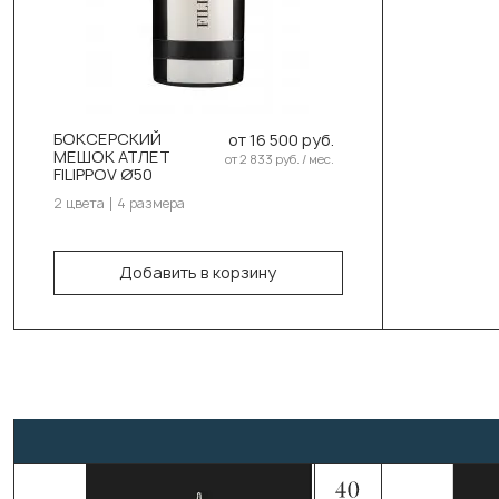
Белый
Выберите размер:
110см/50см/50кг
БОКСЕРСКИЙ
от 16 500 руб.
130см/50см/55-58кг
МЕШОК АТЛЕТ
от 2 833 руб. / мес.
FILIPPOV Ø50
150см/50см/60-63кг
2 цвета
4 размера
180см/50см/70-73кг
Добавить в корзину
В корзину