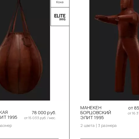
Выберите цвет:
Чёрный
Коричневый
ите цвет:
ёрный
Выберите размер:
МАНЕКЕН
оричневый
от 85
130см/20-22кг
КАЯ
78 000 руб.
БОРЦОВСКИЙ
от 16 3
ИТ 1995
ЭЛИТ 1995
от 15 033 руб. / мес.
150см/27-30кг
ите размер:
размер
2 цвета
3 размера
0см/55см/38кг
170см/35-37кг