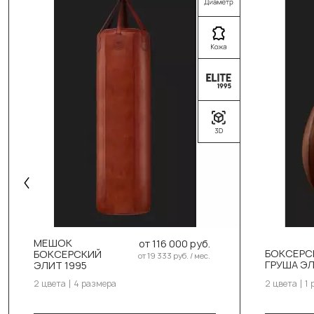
Выберите цвет:
Чёрный
Коричневый
Выбер
Выберите размер:
Ч
110см/40см/40-45кг
МЕШОК
от 116 000 руб.
К
130см/40см/50-55кг
БОКСЕРС
БОКСЕРСКИЙ
от 19 333 руб. / мес.
ГРУША ЭЛ
ЭЛИТ 1995
150см/40см/55-60кг
Выбер
2 цвета
4 размера
2 цвета
1 
180см/40см/65-70кг
8