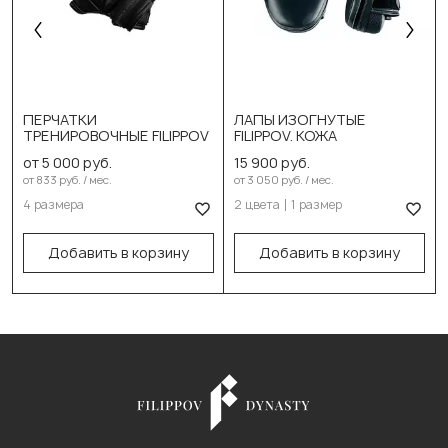
Выберите размер:
Выберите цвет:
XL
Чёрный
ПЕРЧАТКИ
ЛАПЫ ИЗОГНУТЫЕ
ТРЕНИРОВОЧНЫЕ FILIPPOV
FILIPPOV. КОЖА
S
Белый
от 5 000 руб.
15 900 руб.
M
Выберите размер:
от 833 руб. / мес.
от 3 050 руб. / мес.
4 размера
2 цвета
1 размер
L
21см/18см/4см
В корзину
В корзину
Добавить в корзину
Добавить в корзину