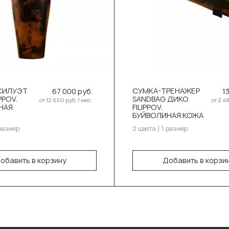
ите цвет:
Выберите цвет:
IKO черн. оранж
DIKO черн. оран
СИЛУЭТ
СУМКА-ТРЕНАЖЕР
67 000 руб.
1
PPOV.
SANDBAG ДИКО
IKO черн. серый
DIKO черн. серый
от 12 650 руб. / мес.
от 2 48
НАЯ
FILIPPOV.
БУЙВОЛИНАЯ КОЖА
ите размер:
Выберите размер:
размер
2 цвета
1 размер
50см/50см/55-60кг
70см/25см/25см
обавить в корзину
Добавить в корзи
В корзину
В корзину