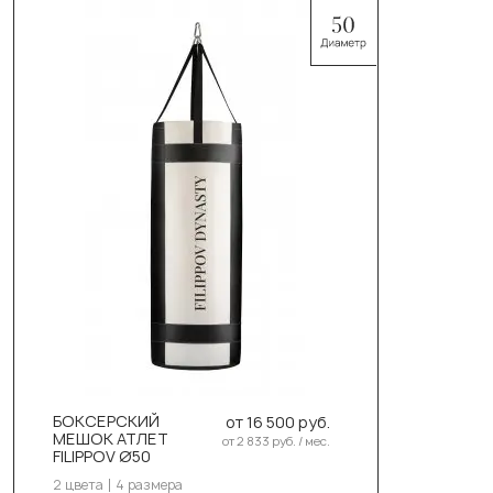
Выберите цвет:
Чёрный
Белый
Выберите размер:
110см/50см/50кг
БОКСЕРСКИЙ
от 16 500 руб.
130см/50см/55-58кг
МЕШОК АТЛЕТ
от 2 833 руб. / мес.
FILIPPOV Ø50
150см/50см/60-63кг
2 цвета
4 размера