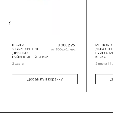
Выбер
D
ШАЙБА-
МЕШОК–
9 000 руб.
УТЯЖЕЛИТЕЛЬ
ДИКО FILI
D
от 1 500 руб. / мес.
Выберите цвет:
ДИКО ИЗ
БУЙВОЛИ
БУЙВОЛИНОЙ КОЖИ
КОЖА
DIKO черн. оранж
Выбер
2 цвета
2 цвета
1 
DIKO черн. серый
1
Добавить в корзину
Д
В корзину