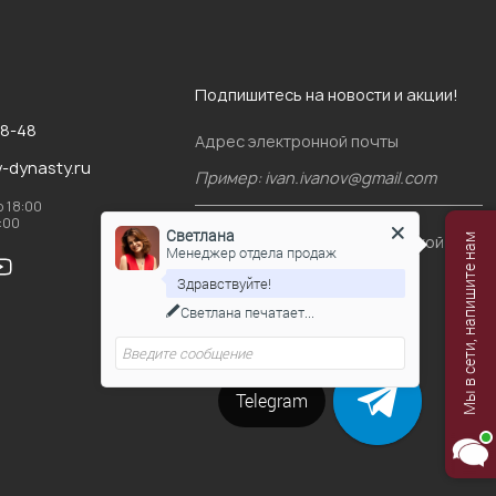
Подпишитесь на новости и акции!
88-48
Адрес электронной почты
v-dynasty.ru
о 18:00
6:00
Светлана
Я согласен(-на)
с политикой
Мы в сети, напишите нам
Менеджер отдела продаж
конфиденциальности
Здравствуйте!
Светлана
печатает...
Подписаться
Telegram