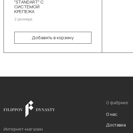
"STANDART" С
Выберите размер:
СИСТЕМОЙ
КРЕПЕЖА
190см/95см/4см
2 размера
190см/95см/5см
Добавить в корзину
В корзину
О фабрике
О нас
Доставка
Интернет-магазин