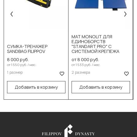
МАТ MONOLIT ДЛЯ
ЕДИНОБОРСТВ
СУМКА-ТРЕНАЖЕР
"STANDART PRO" С
SANDBAG FILIPPOV
СИСТЕМОЙ КРЕПЕЖА
Выберите размер:
8 000 руб.
от 8 000 руб.
190см/95см/4см
Выберите размер:
от 1 550 руб. / мес.
от 1 533 руб. / мес.
1 размер
2 размера
60см/22см/20кг
190см/95см/5см
В корзину
В корзину
Добавить в корзину
Добавить в корзину