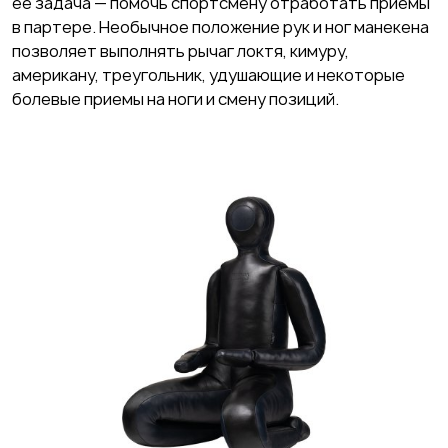
ее задача — помочь спортсмену отработать приемы
в партере. Необычное положение рук и ног манекена
позволяет выполнять рычаг локтя, кимуру,
американу, треугольник, удушающие и некоторые
болевые приемы на ноги и смену позиций.