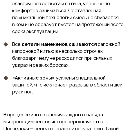
эластичного лоскута и ватина, чтобы было
комфортно заниматься. Составленная
по уникальной технологии смесь не сбивается
в ком и не образует пустот на протяжении всего
срока эксплуатации.
Все
детали манекенов сшиваются
сапожной
капроновой нитью в несколько строчек,
благодаря чему не расходятся при сильных
ударах и резких бросках.
«Активные зоны»
усилены специальной
защитой, что исключает разрывы в области шеи,
рук и ног.
В процессе изготовления каждого снаряда
мы проводим несколько проверок качества.
Последняя — перед отправкой покупателю. Такой