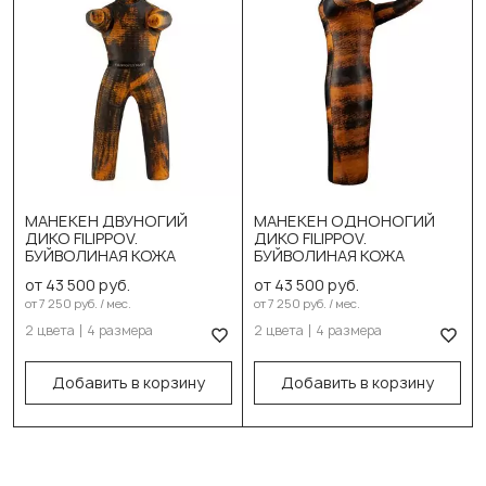
Выберите цвет:
Выберите цвет:
DIKO черн. оранж
DIKO черн. оранж
DIKO черн. серый
DIKO черн. серый
МАНЕКЕН ДВУНОГИЙ
МАНЕКЕН ОДНОНОГИЙ
ДИКО FILIPPOV.
ДИКО FILIPPOV.
Выберите размер:
Выберите размер:
БУЙВОЛИНАЯ КОЖА
БУЙВОЛИНАЯ КОЖА
150см/32-35кг
150см/32-35кг
от 43 500 руб.
от 43 500 руб.
от 7 250 руб. / мес.
от 7 250 руб. / мес.
160см/36-39кг
160см/36-39кг
2 цвета
4 размера
2 цвета
4 размера
170см/42-45кг
170см/42-45кг
Добавить в корзину
Добавить в корзину
180см/47-50кг
180см/47-50кг
В корзину
В корзину