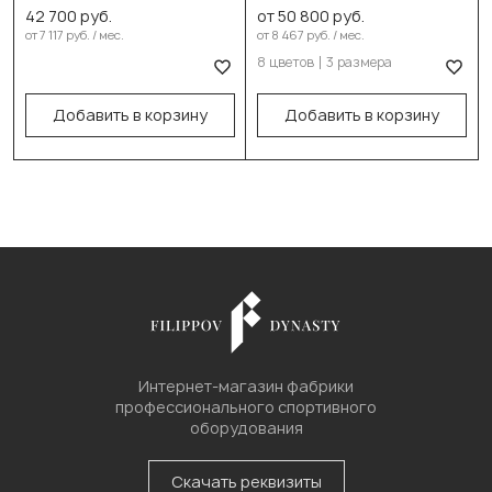
42 700 руб.
от 50 800 руб.
В корзину
Белый
от 7 117 руб. / мес.
от 8 467 руб. / мес.
8 цветов
3 размера
Пиксель
Выберите размер:
Добавить в корзину
Добавить в корзину
130см/26-29кг
150см/32-35кг
170см/42-45кг
В корзину
Интернет-магазин фабрики
профессионального спортивного
оборудования
Скачать реквизиты