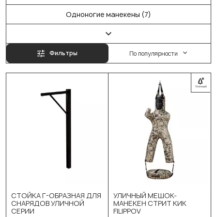
Одноногие манекены (7)
Фильтры
По популярности
Выберите цвет:
Чёрный
Синий
Красный
Жёлтый
СТОЙКА Г-ОБРАЗНАЯ ДЛЯ
УЛИЧНЫЙ МЕШОК-
Зеленый
СНАРЯДОВ УЛИЧНОЙ
МАНЕКЕН СТРИТ КИК
СЕРИИ
FILIPPOV
Серый