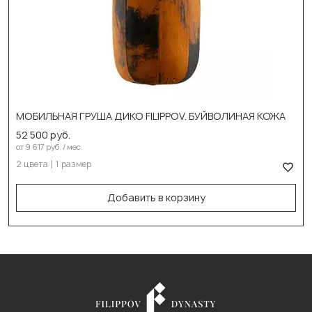
Выберите цвет:
DIKO черн. оранж
МОБИЛЬНАЯ ГРУША ДИКО FILIPPOV. БУЙВОЛИНАЯ КОЖА
DIKO черн. серый
52 500 руб.
Выберите размер:
от 9 617 руб. / мес.
2 цвета
1 размер
60см/30см/20кг
В корзину
Добавить в корзину