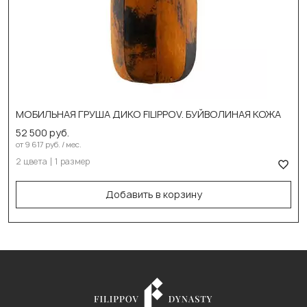
Выберите цвет:
DIKO черн. оранж
МОБИЛЬНАЯ ГРУША ДИКО FILIPPOV. БУЙВОЛИНАЯ КОЖА
DIKO черн. серый
52 500 руб.
Выберите размер:
от 9 617 руб. / мес.
2 цвета
1 размер
60см/30см/20кг
В корзину
Добавить в корзину