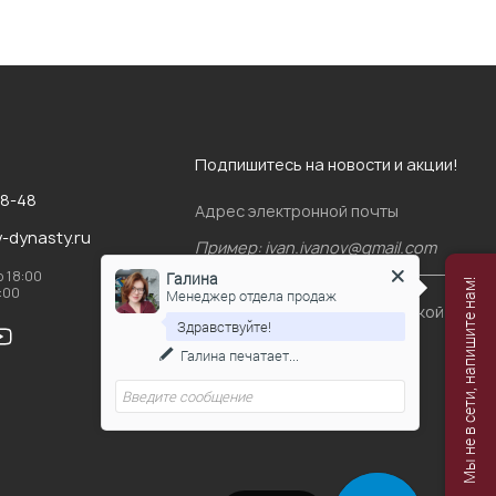
Подпишитесь на новости и акции!
88-48
Адрес электронной почты
v-dynasty.ru
о 18:00
Галина
Мы не в сети, напишите нам!
6:00
Менеджер отдела продаж
Я согласен(-на)
с политикой
Здравствуйте!
конфиденциальности
Галина
печатает...
Подписаться