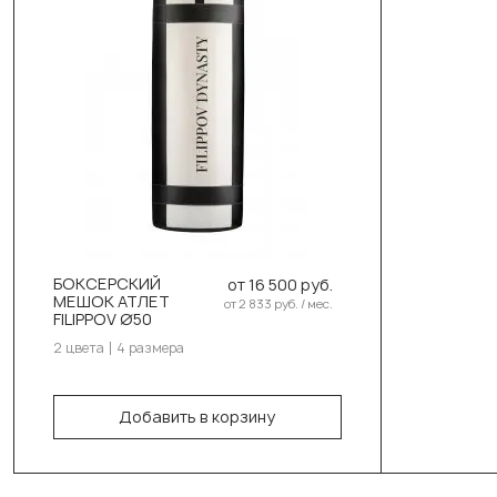
Выберите цвет:
Чёрный
Белый
Выберите размер:
110см/50см/50кг
БОКСЕРСКИЙ
от 16 500 руб.
130см/50см/55-58кг
МЕШОК АТЛЕТ
от 2 833 руб. / мес.
FILIPPOV Ø50
150см/50см/60-63кг
2 цвета
4 размера
180см/50см/70-73кг
Добавить в корзину
В корзину