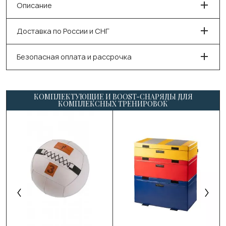
Описание
Доставка по России и СНГ
Безопасная оплата и рассрочка
КОМПЛЕКТУЮЩИЕ И BOOST-СНАРЯДЫ ДЛЯ
КОМПЛЕКСНЫХ ТРЕНИРОВОК
Выберите размер:
2кг/⌀25см
3кг/⌀25см
4кг/⌀35см
5кг/⌀35см
Выберите размер:
6кг/⌀35см