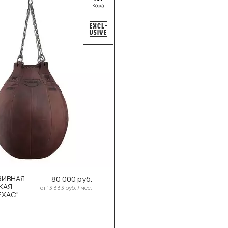
ите размер:
0см/55см/38кг
ИВНАЯ
80 000 руб.
КАЯ
от 13 333 руб. / мес.
В корзину
ЕХАС"