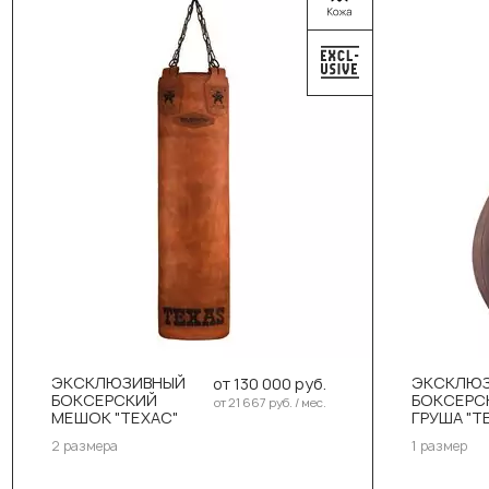
Выберите размер:
Выбер
130см/40см/58-60кг
8
150см/40см/63-65кг
ЭКСКЛЮЗИВНЫЙ
ЭКСКЛЮЗ
от 130 000 руб.
БОКСЕРСКИЙ
БОКСЕРС
от 21 667 руб. / мес.
МЕШОК "ТЕХАС"
ГРУША "Т
В корзину
2 размера
1 размер