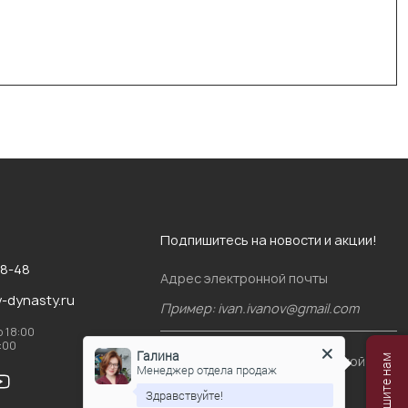
Подпишитесь на новости и акции!
88-48
Адрес электронной почты
v-dynasty.ru
о 18:00
6:00
Галина
Я согласен(-на)
с политикой
Менеджер отдела продаж
конфиденциальности
Здравствуйте!