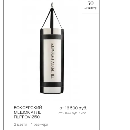
Выберите цвет:
Чёрный
Белый
Выберите размер:
110см/50см/50кг
БОКСЕРСКИЙ
от 16 500 руб.
130см/50см/55-58кг
МЕШОК АТЛЕТ
от 2 833 руб. / мес.
FILIPPOV Ø50
150см/50см/60-63кг
2 цвета
4 размера