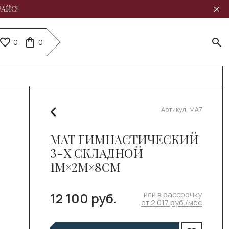
РАЙС!
0
0
Артикул:
МА7
МАТ ГИМНАСТИЧЕСКИЙ
3-Х СКЛАДНОЙ
1М×2М×8СМ
или в рассрочку
12 100 руб.
от 2 017 руб./мес