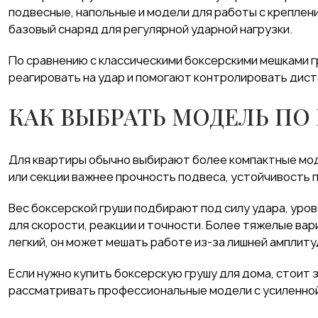
подвесные, напольные и модели для работы с креплени
базовый снаряд для регулярной ударной нагрузки.
По сравнению с классическими боксерскими мешками г
реагировать на удар и помогают контролировать дист
КАК ВЫБРАТЬ МОДЕЛЬ ПО 
Для квартиры обычно выбирают более компактные моде
или секции важнее прочность подвеса, устойчивость 
Вес боксерской груши подбирают под силу удара, уров
для скорости, реакции и точности. Более тяжелые ва
легкий, он может мешать работе из-за лишней амплит
Если нужно купить боксерскую грушу для дома, стоит
рассматривать профессиональные модели с усиленной 