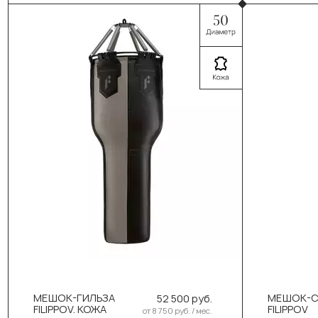
2
Выберите размер:
Выбер
130см/50см/55-60кг
1
МЕШОК-ГИЛЬЗА
МЕШОК-
52 500 руб.
В корзину
FILIPPOV. КОЖА
FILIPPOV
от 8 750 руб. / мес.