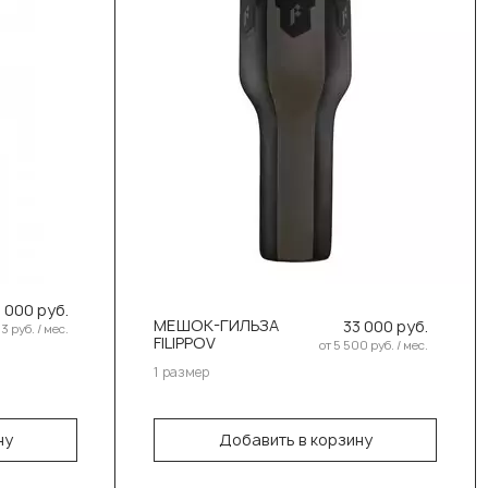
Подвесные кожаные (31)
Боксерские мешки 40 кг (3)
Боксерские мешки 100 кг (4)
Боксерские мешки-манекены (10)
Выберите размер:
130см/50см/55-60кг
7 000 руб.
58кг
МЕШОК-ГИЛЬЗА
33 000 руб.
3 руб. / мес.
В корзину
FILIPPOV
от 5 500 руб. / мес.
63кг
1 размер
3кг
ну
Добавить в корзину