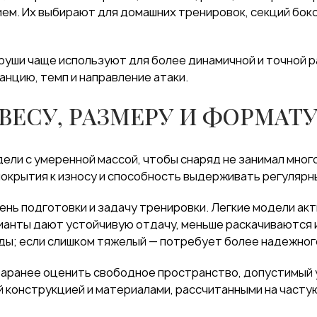
ем. Их выбирают для домашних тренировок, секций бокс
руши чаще используют для более динамичной и точной 
анцию, темп и направление атаки.
ВЕСУ, РАЗМЕРУ И ФОРМАТ
ли с умеренной массой, чтобы снаряд не занимал много
покрытия к износу и способность выдерживать регуляр
ень подготовки и задачу тренировки. Легкие модели ак
рианты дают устойчивую отдачу, меньше раскачиваются и
уды; если слишком тяжелый — потребует более надежног
 заранее оценить свободное пространство, допустимый у
конструкцией и материалами, рассчитанными на частую