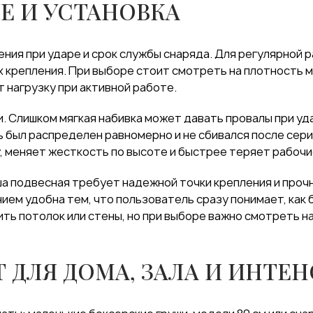
Е И УСТАНОВКА
ния при ударе и срок службы снаряда. Для регулярной 
х крепления. При выборе стоит смотреть на плотность м
 нагрузку при активной работе.
и. Слишком мягкая набивка может давать провалы при у
 был распределен равномерно и не сбивался после серий
, меняет жесткость по высоте и быстрее теряет рабочи
ша подвесная требует надежной точки крепления и прочн
ением удобна тем, что пользователь сразу понимает, как
ть потолок или стены, но при выборе важно смотреть на
 ДЛЯ ДОМА, ЗАЛА И ИНТЕ