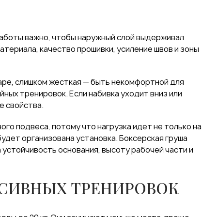
работы важно, чтобы наружный слой выдерживал
атериала, качество прошивки, усиление швов и зоны
даре, слишком жесткая — быть некомфортной для
ных тренировок. Если набивка уходит вниз или
е свойства.
ого подвеса, потому что нагрузка идет не только на
 будет организована установка. Боксерская груша
 устойчивость основания, высоту рабочей части и
НСИВНЫХ ТРЕНИРОВОК