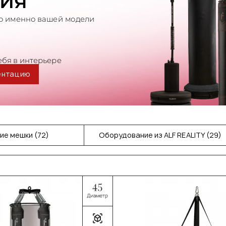
ентацию
ие мешки (72)
Оборудование из ALF REALITY (29)
шки и груши (8)
Гелевые мешки и груши (4)
огруши (5)
Подвесные мешки-манекены (7)
Боксерские мешки и груши
и и груши ELITE (10)
EXCLUSIVE (13)
мешки и груши
Детские боксерские мешки и
ый лоскут) (36)
груши (6)