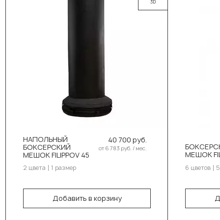
Малые боксерские груши (5)
Фигурные меш
Выбер
Боксер
Ч
СТРИТ КИК (19)
професси
К
Боксерские мешки 50 кг (8)
Боксерские 
Ж
Боксерские мешки 120 см (4)
Боксерские 
З
Выберите цвет:
Боксерские мешки силуэт (4)
Боксерские 
Серый
С
Карбон
С
Выберите размер:
Выбер
НАПОЛЬНЫЙ
40 700 руб.
БОКСЕРС
БОКСЕРСКИЙ
от 6 783 руб. / мес.
180см/45см/95кг
1
МЕШОК FI
МЕШОК FILIPPOV 45
2 цвета
1 размер
6 цветов
5
1
В корзину
1
Добавить в корзину
Д
1