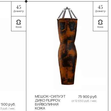
Выберите цвет:
DIKO черн. оранж
DIKO черн. серый
60кг
МЕШОК–СИЛУЭТ
75 900 руб.
Выберите размер:
ДИКО FILIPPOV.
от 12 650 руб. / мес.
 500 руб.
БУЙВОЛИНАЯ
150см/50см/55-60кг
КОЖА
3 руб. / мес.