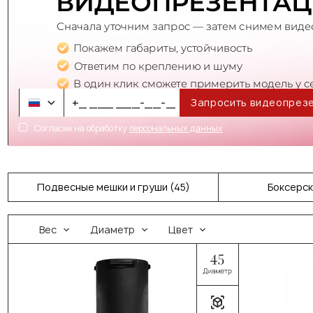
Запросить видеопрез
Согласие на обработку
персональных данных
Подвесные мешки и груши (45)
Боксерск
Реактивные груши (8)
Уличные ме
Вес
Диаметр
Цвет
Груши под растяжки (4)
Пневм
Мешки и груши для дома (68)
Боксерские мешк
Классические боксерские
Набивные 
мешки (46)
(текстильн