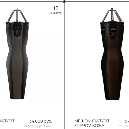
00см/45см/88-90кг
В корзину
ите размер:
Выберите размер:
50см/50см/55-60кг
150см/50см/55-
СИЛУЭТ
МЕШОК-СИЛУЭТ
34 600 руб.
57
В корзину
В корзину
FILIPPOV. КОЖА
от 5 767 руб. / мес.
от 9 58