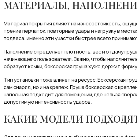
МАТЕРИАЛЫ, НАПОЛНЕНИ
Материал покрытия влияет на износостойкость, ощуще
трение перчаток, повторные удары и нагрузку в места
подвеса: именно эти участки быстрее всего принимают
Наполнение определяет плотность, вес и отдачу груш
начинающего пользователя. Важно, чтобы наполнитель
образует комки, боксерская груша хуже держит форму
Тип установки тоже влияет на ресурс. Боксерская гру
сам снаряд, но и на крепеж. Груша боксерская с крепл
напольная подходит для помещений, где нельзя сверли
допустимую интенсивность ударов.
КАКИЕ МОДЕЛИ ПОДХОДЯТ