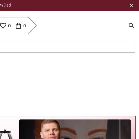
РАЙС!
0
0