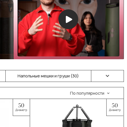
Напольные мешки и груши (30)
Водоналивные мешки и груши (2)
По популярности
Спарринг-партнер (13)
Кожаные боксерские мешки и
груши (47)
Большие боксерские груши (15)