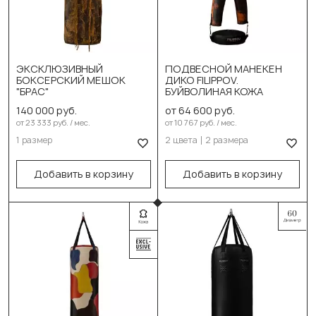
Выберите цвет:
DIKO черн. оранж
ЭКСКЛЮЗИВНЫЙ
ПОДВЕСНОЙ МАНЕКЕН
БОКСЕРСКИЙ МЕШОК
ДИКО FILIPPOV.
Выберите размер:
DIKO черн. серый
"БРАС"
БУЙВОЛИНАЯ КОЖА
Выберите размер:
150см/50см/68-70кг
140 000 руб.
от 64 600 руб.
от 23 333 руб. / мес.
от 10 767 руб. / мес.
150см/32-35кг
В корзину
1 размер
2 цвета
2 размера
170см/42-45кг
Добавить в корзину
Добавить в корзину
В корзину