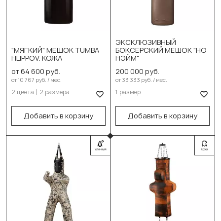
Выберите цвет:
Чёрный
ЭКСКЛЮЗИВНЫЙ
"МЯГКИЙ" МЕШОК TUMBA
БОКСЕРСКИЙ МЕШОК "НО
Выберите размер:
Коричневый
FILIPPOV. КОЖА
НЭЙМ"
Выберите размер:
150см/45см/68-70кг
от 64 600 руб.
200 000 руб.
от 10 767 руб. / мес.
от 33 333 руб. / мес.
120см/60см/100кг
В корзину
2 цвета
2 размера
1 размер
150см/60см/120кг
Добавить в корзину
Добавить в корзину
В корзину
Выберите цвет:
Чёрный
Синий