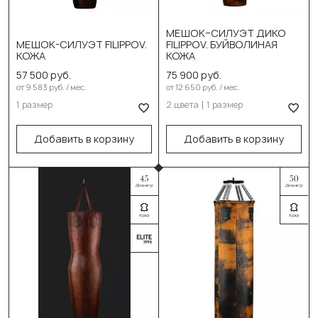
Выберите цвет:
МЕШОК–СИЛУЭТ ДИКО
DIKO черн. оранж
МЕШОК-СИЛУЭТ FILIPPOV.
FILIPPOV. БУЙВОЛИНАЯ
Выберите размер:
КОЖА
КОЖА
DIKO черн. серый
150см/50см/55-60кг
57 500 руб.
75 900 руб.
Выберите размер:
от 9 583 руб. / мес.
от 12 650 руб. / мес.
В корзину
1 размер
2 цвета
1 размер
150см/50см/55-60кг
В корзину
Добавить в корзину
Добавить в корзину
Выберите цвет:
DIKO черн. оранж