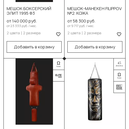
Чёрный
МЕШОК БОКСЕРСКИЙ
МЕШОК-МАНЕКЕН FILIPPOV
Коричневый
Коричневый
ЭЛИТ 1995 Ф3
№2. КОЖА
Выберите размер:
от 140 000 руб.
от 58 300 руб.
Выберите размер:
от 23 333 руб. / мес.
от 9 717 руб. / мес.
Имитация ног. На
120см/60см/90кг
2 цвета
2 размера
2 цвета
2 размера
растяжках
150см/60см/110кг
С шайбой утяжелителем
Добавить в корзину
Добавить в корзину
В корзину
В корзину
Выберите цвет:
Чёрный