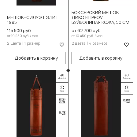
Выберите цвет:
DIKO черн. серый
БОКСЕРСКИЙ МЕШОК
Чёрный
МЕШОК–СИЛУЭТ ЭЛИТ
ДИКО FILIPPOV.
Выберите размер:
1995
БУЙВОЛИНАЯ КОЖА, 50 СМ
Коричневый
110см/50см/50кг
115 500 руб.
от 62 700 руб.
Выберите размер:
от 19 250 руб. / мес.
от 10 450 руб. / мес.
130см/50см/60кг
2 цвета
1 размер
2 цвета
4 размера
150см/45см/50кг
150см/50см/70кг
В корзину
Добавить в корзину
Добавить в корзину
180см/50см/90кг
В корзину