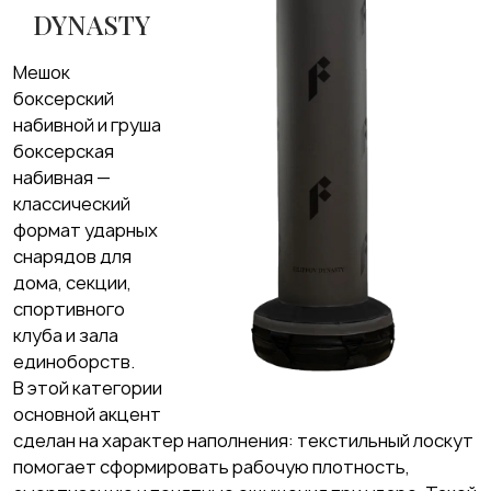
DYNASTY
Мешок
боксерский
набивной и груша
боксерская
набивная —
классический
формат ударных
снарядов для
дома, секции,
спортивного
клуба и зала
единоборств.
В этой категории
основной акцент
сделан на характер наполнения: текстильный лоскут
помогает сформировать рабочую плотность,