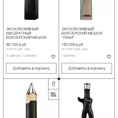
Синий
Красный
Зеленый
ЭКСКЛЮЗИВНЫЙ
ЭКСКЛЮЗИВНЫЙ
КВАДРАТНЫЙ
БОКСЕРСКИЙ МЕШОК
Выберите размер:
Серый
БОКСЕРСКИЙ МЕШОК
"ЛАКИ"
150см/40см/63-65кг
Голубой
90 700 руб.
130 000 руб.
от 15 117 руб. / мес.
от 21 667 руб. / мес.
В корзину
Белый
9 цветов
1 размер
1 размер
Бежевый
Добавить в корзину
Добавить в корзину
Коричневый
Выберите размер:
150см/43см/62кг
В корзину