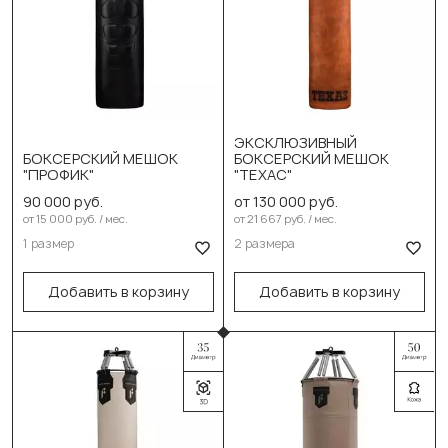
ЭКСКЛЮЗИВНЫЙ
Выберите размер:
БОКСЕРСКИЙ МЕШОК
БОКСЕРСКИЙ МЕШОК
Выберите размер:
"ПРОФИК"
"ТЕХАС"
130см/40см/58-60кг
150см/40см/62кг
90 000 руб.
от 130 000 руб.
150см/40см/63-65кг
от 15 000 руб. / мес.
от 21 667 руб. / мес.
В корзину
1 размер
2 размера
В корзину
Добавить в корзину
Добавить в корзину
Выберите цвет:
Чёрный