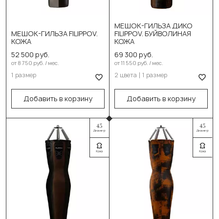
Выберите цвет:
МЕШОК-ГИЛЬЗА ДИКО
DIKO черн. оранж
МЕШОК-ГИЛЬЗА FILIPPOV.
FILIPPOV. БУЙВОЛИНАЯ
Выберите размер:
КОЖА
КОЖА
DIKO черн. серый
130см/50см/55-60кг
52 500 руб.
69 300 руб.
Выберите размер:
от 8 750 руб. / мес.
от 11 550 руб. / мес.
В корзину
1 размер
2 цвета
1 размер
130см/50см/55-60кг
В корзину
Добавить в корзину
Добавить в корзину