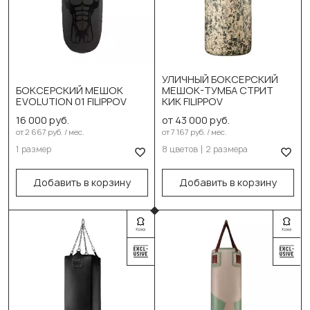
Синий
Красный
Жёлтый
УЛИЧНЫЙ БОКСЕРСКИЙ
БОКСЕРСКИЙ МЕШОК
МЕШОК-ТУМБА СТРИТ
Выберите размер:
Зеленый
EVOLUTION 01 FILIPPOV
КИК FILIPPOV
130см/60см/45см/55кг
Серый
16 000 руб.
от 43 000 руб.
от 2 667 руб. / мес.
от 7 167 руб. / мес.
В корзину
Белый
1 размер
8 цветов
2 размера
Пиксель
Добавить в корзину
Добавить в корзину
Выберите размер:
120см/60см/95кг
150см/60см/115кг
В корзину
Выберите цвет:
Чёрный