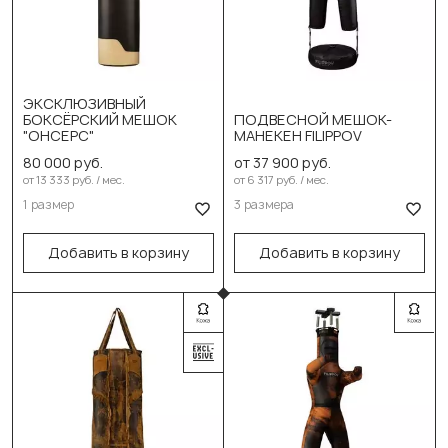
Выберите размер:
ЭКСКЛЮЗИВНЫЙ
БОКСЁРСКИЙ МЕШОК
ПОДВЕСНОЙ МЕШОК-
130см/26-29кг
Выберите размер:
"ОНСЕРС"
МАНЕКЕН FILIPPOV
150см/40см/62-65кг
150см/32-35кг
80 000 руб.
от 37 900 руб.
от 13 333 руб. / мес.
от 6 317 руб. / мес.
170см/42-45кг
В корзину
1 размер
3 размера
В корзину
Добавить в корзину
Добавить в корзину