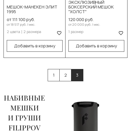
ЭКСКЛЮЗИВНЫЙ
Коричневый
МЕШОК-МАНЕКЕН ЭЛИТ
БОКСЕРСКИЙ МЕШОК
Выберите размер:
1995
"ХОЛСТ"
Выберите размер:
130см/45см/58-60кг
от 111 100 руб.
120 000 руб.
Имитация ног. На
от 18 517 руб. / мес.
от 20 000 руб. / мес.
В корзину
растяжках
2 цвета
2 размера
1 размер
С шайбой утяжелителем
Добавить в корзину
Добавить в корзину
В корзину
1
2
3
НАБИВНЫЕ
МЕШКИ
И ГРУШИ
FILIPPOV