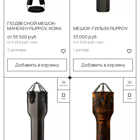
Выберите размер:
ПОДВЕСНОЙ МЕШОК-
Выберите размер:
МАНЕКЕН FILIPPOV. КОЖА
МЕШОК-ГИЛЬЗА FILIPPOV
150см/32-35кг
от 55 500 руб.
33 000 руб.
130см/50см/55-60кг
от 9 250 руб. / мес.
от 5 500 руб. / мес.
170см/42-45кг
2 размера
1 размер
В корзину
В корзину
Добавить в корзину
Добавить в корзину