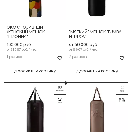
ЭКСКЛЮЗИВНЫЙ
Выберите размер:
ЖЕНСКИЙ МЕШОК
"МЯГКИЙ" МЕШОК TUMBA
Выберите размер:
"ПИОНИК"
FILIPPOV
120см/60см/100кг
150см/40см/68-70кг
130 000 руб.
от 40 000 руб.
150см/60см/120кг
от 21 667 руб. / мес.
от 6 667 руб. / мес.
В корзину
1 размер
2 размера
В корзину
Добавить в корзину
Добавить в корзину