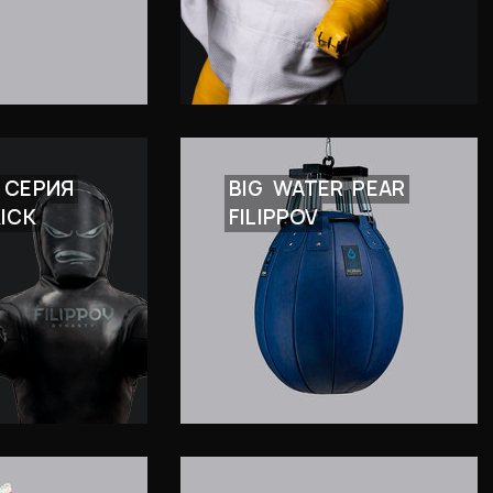
СЕРИЯ
BIG
WATER
PEAR
KICK
FILIPPOV