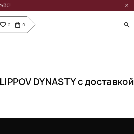
РАЙС!
0
0
ILIPPOV DYNASTY с доставкой