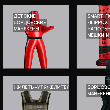
ДЕТСКИЕ
SMART
F
БОРЦОВСКИЕ
FILIPPOV:
МАНЕКЕНЫ
НАПОЛЬ
МЕШКИ
И
ЖИЛЕТЫ–УТЯЖЕЛИТЕЛИ
БОРЦОВ
МАНЕКЕН