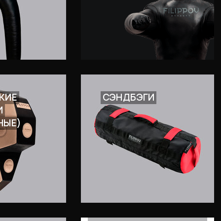
КИЕ
СЭНДБЭГИ
И
НЫЕ)