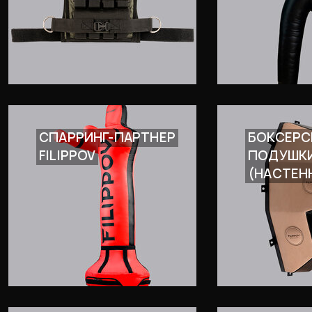
СПАРРИНГ-ПАРТНЕР
БОКСЕРС
FILIPPOV
ПОДУШК
(НАСТЕН