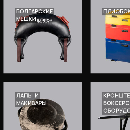
БОЛГАРСКИЕ
ПЛИОБО
МЕШКИ
ЛАПЫ
И
КРОНШТ
МАКИВАРЫ
БОКСЕРС
ОБОРУД