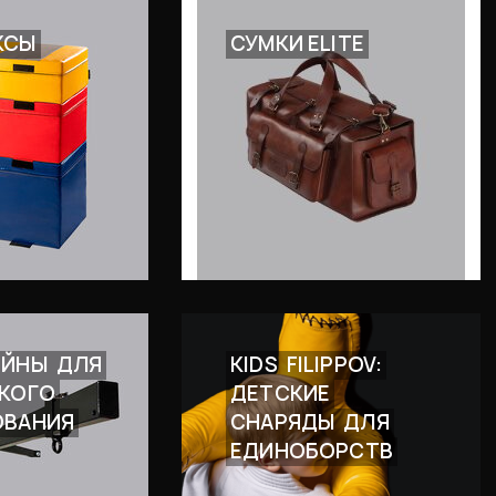
КСЫ
СУМКИ ELITE
ЕЙНЫ
ДЛЯ
KIDS
FILIPPOV:
КОГО
ДЕТСКИЕ
ОВАНИЯ
СНАРЯДЫ
ДЛЯ
ЕДИНОБОРСТВ