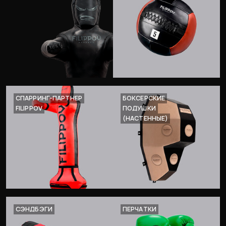
СПАРРИНГ-ПАРТНЕР
БОКСЕРСКИЕ
FILIPPOV
ПОДУШКИ
(НАСТЕННЫЕ)
СЭНДБЭГИ
ПЕРЧАТКИ