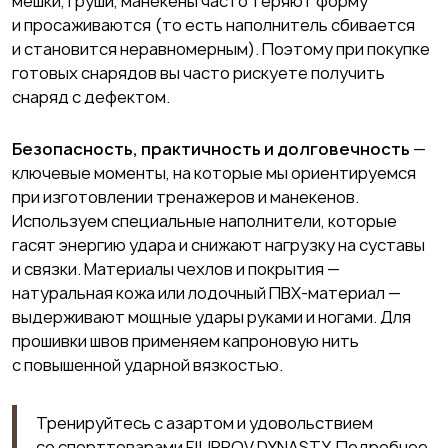
мешки, груши, манекены часто теряют форму
и просаживаются (то есть наполнитель сбивается
и становится неравномерным). Поэтому при покупке
готовых снарядов вы часто рискуете получить
снаряд с дефектом.
Безопасность, практичность и долговечность
—
ключевые моменты, на которые мы ориентируемся
при изготовлении тренажеров и манекенов.
Используем специальные наполнители, которые
гасят энергию удара и снижают нагрузку на суставы
и связки. Материалы чехлов и покрытия —
натуральная кожа или лодочный ПВХ-материал —
выдерживают мощные удары руками и ногами. Для
прошивки швов применяем капроновую нить
с повышенной ударной вязкостью.
Тренируйтесь с азартом и удовольствием
со спорттоварами FILIPPOV DYNASTY. Подробнее