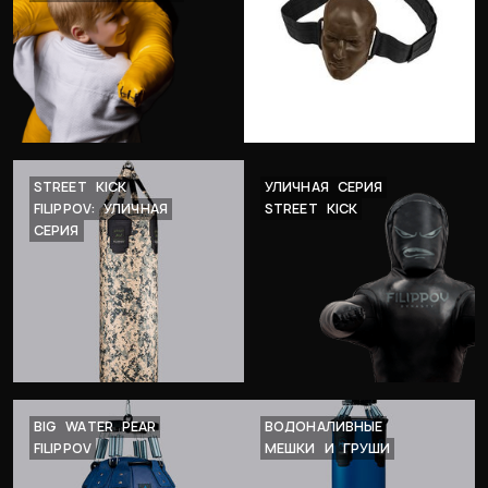
STREET
KICK
УЛИЧНАЯ
СЕРИЯ
FILIPPOV:
УЛИЧНАЯ
STREET
KICK
СЕРИЯ
BIG
WATER
PEAR
ВОДОНАЛИВНЫЕ
FILIPPOV
МЕШКИ
И
ГРУШИ