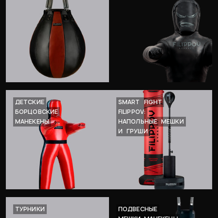
ДЕТСКИЕ
SMART
FIGHT
БОРЦОВСКИЕ
FILIPPOV:
МАНЕКЕНЫ
НАПОЛЬНЫЕ
МЕШКИ
И
ГРУШИ
ТУРНИКИ
ПОДВЕСНЫЕ