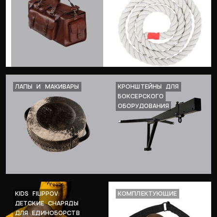
ЛАПЫ
И
МАКИВАРЫ
КРОНШТЕЙНЫ
ДЛЯ
БОКСЕРСКОГО
ОБОРУДОВАНИЯ
KIDS
FILIPPOV:
КОМПЛЕКТУЮЩИЕ
ДЕТСКИЕ
СНАРЯДЫ
ДЛЯ
ЕДИНОБОРСТВ